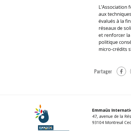
L’Association 
aux techniques 
évalués à la fi
réseaux de sol
et renforcer la
politique cons
micro-crédits s
Partager
sur 
Emmaüs Internati
47, avenue de la Ré
93104 Montreuil Ced