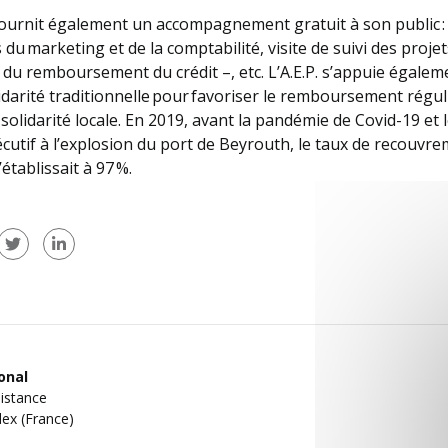
fournit également un accompagnement gratuit à son public : 
du marketing et de la comptabilité, visite de suivi des projet
n du remboursement du crédit –, etc. L’A.E.P. s’appuie égalem
idarité traditionnelle pour favoriser le remboursement régul
 solidarité locale. En 2019, avant la pandémie de Covid-19 e
écutif à l’explosion du port de Beyrouth, le taux de recouvr
’établissait à 97 %.
Facebook (nouvelle fenêtre)
sur Twitter (nouvelle fenêtre)
sur Linkedin (nouvelle fenêtre)
onal
sistance
ex (France)