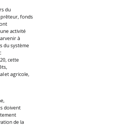
rs du
s prêteur, fonds
sont
une activité
parvenir à
es du système
c
20, cette
êts,
l et agricole,
e,
es doivent
ectement
vation de la