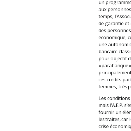
un programme d
aux personnes f
temps, l’Associ
de garantie et
des personnes 
économique, cel
une autonomie 
bancaire classi
pour objectif d
« parabanque » 
principalement
ces crédits par
femmes, très p
Les conditions
mais l’A.E.P. s
fournir un élém
les traites, ca
crise économi