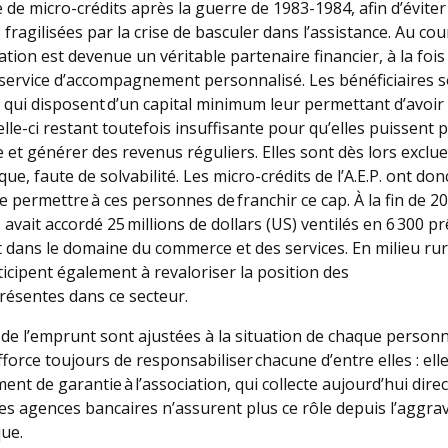
e micro-crédits après la guerre de 1983-1984, afin d’éviter
ragilisées par la crise de basculer dans l’assistance. Au cou
ation est devenue un véritable partenaire financier, à la foi
 service d’accompagnement personnalisé. Les bénéficiaires 
qui disposent d’un capital minimum leur permettant d’avoir 
le-ci restant toutefois insuffisante pour qu’elles puissent 
et générer des revenus réguliers. Elles sont dès lors exclu
que, faute de solvabilité. Les micro-crédits de l’A.E.P. ont don
e permettre à ces personnes de franchir ce cap. À la fin de 20
avait accordé 25 millions de dollars (US) ventilés en 6 300 pr
 dans le domaine du commerce et des services. En milieu rura
ticipent également à revaloriser la position des
résentes dans ce secteur.
 de l’emprunt sont ajustées à la situation de chaque personn
’efforce toujours de responsabiliser chacune d’entre elles : ell
ent de garantie à l’association, qui collecte aujourd’hui dir
r les agences bancaires n’assurent plus ce rôle depuis l’aggra
que.