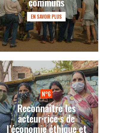
communs
EN SAVOIR PLUS
N°6
Reconnaître les
acteur·rice·s de
l’économie éthique et