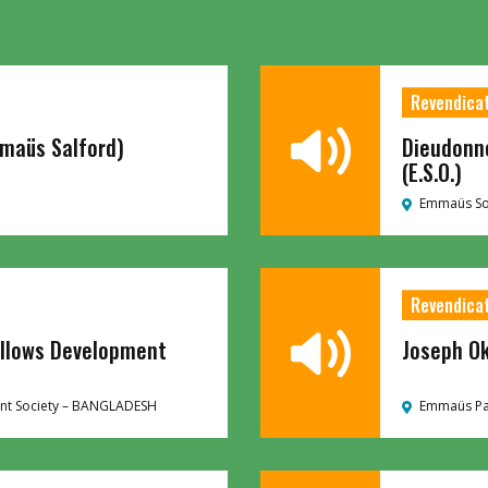
Revendica
mmaüs Salford)
Dieudonn
(E.S.O.)
Emmaüs Sol
Revendica
llows Development
Joseph O
t Society –
BANGLADESH
Emmaüs Pa