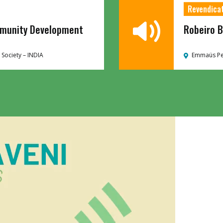
Revendica
ommunity Development
Robeiro 
Society –
INDIA
Emmaüs Pe