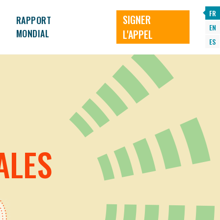
FR
SIGNER
RAPPORT
EN
MONDIAL
L'APPEL
ES
ALES