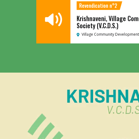
Revendication n°2
Krishnaveni, Village C
Society (V.C.D.S.)
Village Community Development 
Lecteur
vidéo