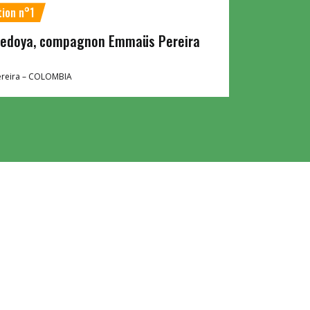
tion n°1
Bedoya, compagnon Emmaüs Pereira
reira –
COLOMBIA