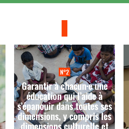
N°2
Garantir à chacun·e une
éducation qui l’aide à
s’épanouir dans toutes ses
dimensions, y compris les
dimensions culturelle et