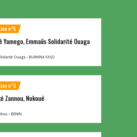
tion n°5
é Yamego, Emmaüs Solidarité Ouaga
idarité Ouaga –
BURKINA FASO
tion n°3
ké Zannou, Nokoué
hou –
BENIN