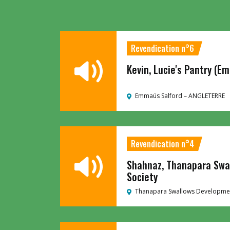
Revendication n°6
Kevin, Lucie's Pantry (E
Emmaüs Salford –
ANGLETERRE
Revendication n°4
Shahnaz, Thanapara Swa
Society
Thanapara Swallows Developmen