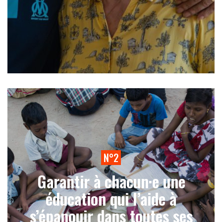
N°2
Garantir à chacun·e une
éducation qui l’aide à
s’épanouir dans toutes ses